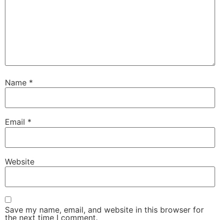
Name
*
Email
*
Website
Save my name, email, and website in this browser for
the next time I comment.