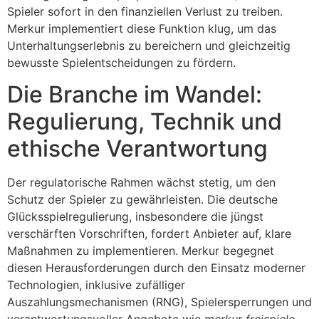
Spieler sofort in den finanziellen Verlust zu treiben.
Merkur implementiert diese Funktion klug, um das
Unterhaltungserlebnis zu bereichern und gleichzeitig
bewusste Spielentscheidungen zu fördern.
Die Branche im Wandel:
Regulierung, Technik und
ethische Verantwortung
Der regulatorische Rahmen wächst stetig, um den
Schutz der Spieler zu gewährleisten. Die deutsche
Glücksspielregulierung, insbesondere die jüngst
verschärften Vorschriften, fordert Anbieter auf, klare
Maßnahmen zu implementieren. Merkur begegnet
diesen Herausforderungen durch den Einsatz moderner
Technologien, inklusive zufälliger
Auszahlungsmechanismen (RNG), Spielersperrungen und
verantwortungsvoller Angebote wie
merkur freispiele
.