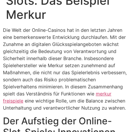
Slots: Das Beispiel
Merkur
Die Welt der Online-Casinos hat in den letzten Jahren
eine bemerkenswerte Entwicklung durchlaufen. Mit der
Zunahme an digitalen Glücksspielangeboten wächst
gleichzeitig die Bedeutung von Verantwortung und
Sicherheit innerhalb dieser Branche. Insbesondere
Spielehersteller wie Merkur setzen zunehmend auf
Maßnahmen, die nicht nur das Spielerlebnis verbessern,
sondern auch das Risiko problematischen
Spielverhaltens minimieren. In diesem Zusammenhang
spielt das Verständnis für Funktionen wie
merkur
freispiele
eine wichtige Rolle, um die Balance zwischen
Unterhaltung und verantwortlicher Nutzung zu wahren.
Der Aufstieg der Online-