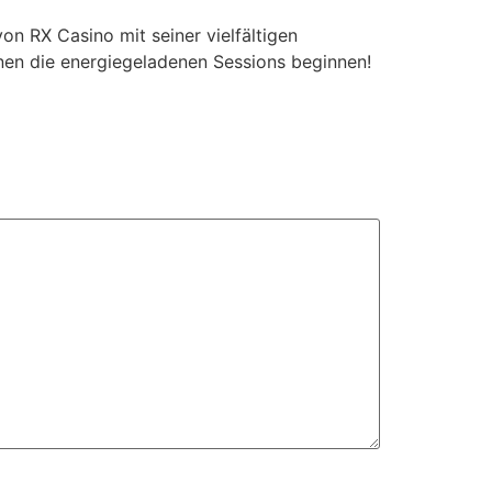
n RX Casino mit seiner vielfältigen
nen die energiegeladenen Sessions beginnen!