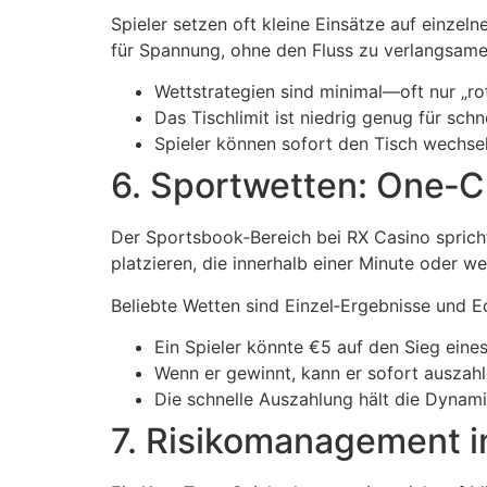
Spieler setzen oft kleine Einsätze auf einze
für Spannung, ohne den Fluss zu verlangsame
Wettstrategien sind minimal—oft nur „ro
Das Tischlimit ist niedrig genug für sch
Spieler können sofort den Tisch wechsel
6. Sportwetten: One‑Cl
Der Sportsbook‑Bereich bei RX Casino spricht 
platzieren, die innerhalb einer Minute oder we
Beliebte Wetten sind Einzel‑Ergebnisse und E
Ein Spieler könnte €5 auf den Sieg eine
Wenn er gewinnt, kann er sofort auszahle
Die schnelle Auszahlung hält die Dynami
7. Risikomanagement i