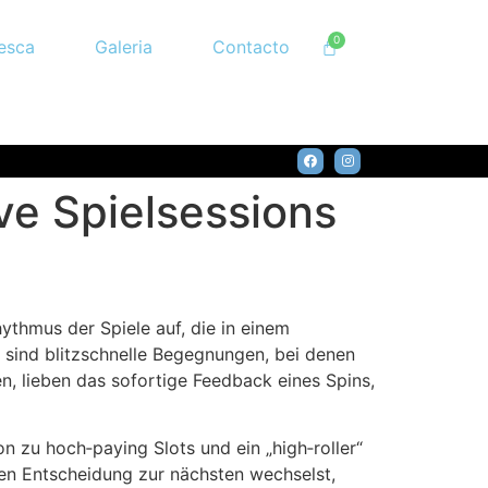
esca
Galeria
Contacto
ve Spielsessions
Rhythmus der Spiele auf, die in einem
 sind blitzschnelle Begegnungen, bei denen
hen, lieben das sofortige Feedback eines Spins,
on zu hoch‑paying Slots und ein „high‑roller“
nden Entscheidung zur nächsten wechselst,