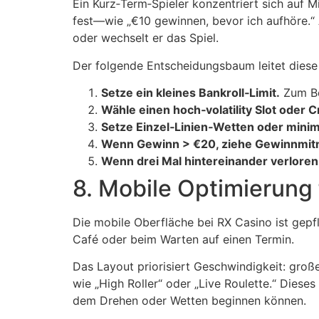
Ein Kurz‑Term‑Spieler konzentriert sich auf Mi
fest—wie „€10 gewinnen, bevor ich aufhöre.“ A
oder wechselt er das Spiel.
Der folgende Entscheidungsbaum leitet diese 
Setze ein kleines Bankroll‑Limit.
Zum Bei
Wähle einen hoch‑volatility Slot oder
Setze Einzel‑Linien‑Wetten oder minim
Wenn Gewinn > €20, ziehe Gewinnmitn
Wenn drei Mal hintereinander verloren
8. Mobile Optimierun
Die mobile Oberfläche bei RX Casino ist gepf
Café oder beim Warten auf einen Termin.
Das Layout priorisiert Geschwindigkeit: groß
wie „High Roller“ oder „Live Roulette.“ Diese
dem Drehen oder Wetten beginnen können.