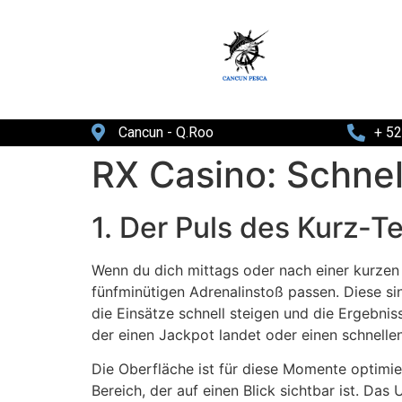
Cancun - Q.Roo
+ 5
RX Casino: Schnel
1. Der Puls des Kurz‑T
Wenn du dich mittags oder nach einer kurze
fünfminütigen Adrenalinstoß passen. Diese si
die Einsätze schnell steigen und die Ergebniss
der einen Jackpot landet oder einen schnellen
Die Oberfläche ist für diese Momente optimier
Bereich, der auf einen Blick sichtbar ist. Da