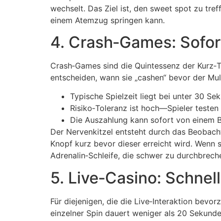
wechselt. Das Ziel ist, den sweet spot zu t
einem Atemzug springen kann.
4. Crash‑Games: Sofo
Crash‑Games sind die Quintessenz der Kurz‑Te
entscheiden, wann sie „cashen“ bevor der Multi
Typische Spielzeit liegt bei unter 30 S
Risiko‑Toleranz ist hoch—Spieler testen
Die Auszahlung kann sofort von einem Br
Der Nervenkitzel entsteht durch das Beobachte
Knopf kurz bevor dieser erreicht wird. Wenn si
Adrenalin‑Schleife, die schwer zu durchbreche
5. Live‑Casino: Schnel
Für diejenigen, die die Live‑Interaktion bevo
einzelner Spin dauert weniger als 20 Sekunde