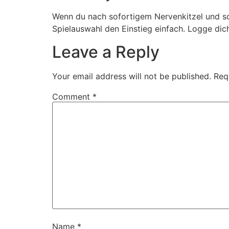
Wenn du nach sofortigem Nervenkitzel und sc
Spielauswahl den Einstieg einfach. Logge dic
Leave a Reply
Your email address will not be published.
Req
Comment
*
Name
*