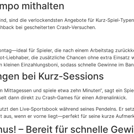
empo mithalten
, sind die verlockendsten Angebote für Kurz‑Spiel‑Typen j
ashback bei gescheiterten Crash‑Versuchen.
ntag—ideal für Spieler, die nach einem Arbeitstag zurückk
lot‑Liebhaber, die zusätzliche Chancen ohne extra Einsatz w
 kleinen Einzahlungsboni, sodass schnelle Gewinne im Bank
ungen bei Kurz‑Sessions
m Mittagessen und spiele etwa zehn Minuten“, sagt ein Spie
elt dann direkt zu Crash‑Games für einen Adrenalinkick.
nutzt den Live‑Sportsbook während seines Pendelns. Er setzt
rt aus, wenn er vorne liegt—perfekt für seine kurze Aufme
nus! – Bereit für schnelle Gew