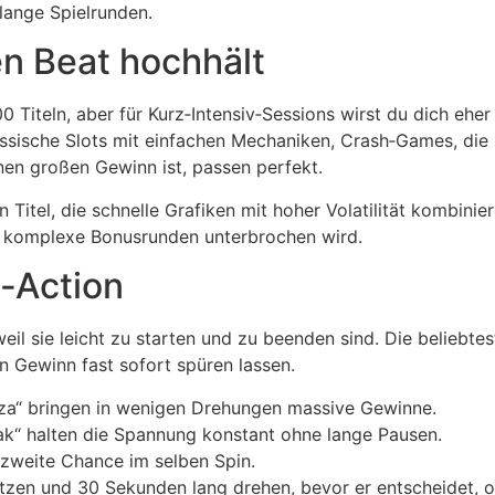
lange Spielrunden.
en Beat hochhält
0 Titeln, aber für Kurz‑Intensiv‑Sessions wirst du dich eher
ssische Slots mit einfachen Mechaniken, Crash‑Games, die 
nen großen Gewinn ist, passen perfekt.
n Titel, die schnelle Grafiken mit hoher Volatilität kombinie
r komplexe Bonusrunden unterbrochen wird.
n‑Action
weil sie leicht zu starten und zu beenden sind. Die beliebt
n Gewinn fast sofort spüren lassen.
anza“ bringen in wenigen Drehungen massive Gewinne.
ak“ halten die Spannung konstant ohne lange Pausen.
 zweite Chance im selben Spin.
setzen und 30 Sekunden lang drehen, bevor er entscheidet, o