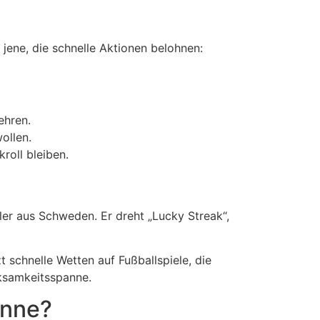
ene, die schnelle Aktionen belohnen:
ehren.
ollen.
roll bleiben.
ler aus Schweden. Er dreht „Lucky Streak“,
 schnelle Wetten auf Fußballspiele, die
rksamkeitsspanne.
inne?