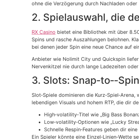
ohne die Verzögerung durch Nachladen oder 
2. Spielauswahl, die d
RX Casino
bietet eine Bibliothek mit über 8.50
Spins und rasche Auszahlungen belohnen. Kla
bei denen jeder Spin eine neue Chance auf ei
Anbieter wie Nolimit City und Quickspin liefer
Nervenkitzel nie durch lange Ladezeiten ode
3. Slots: Snap‑to‑‑Spi
Slot‑Spiele dominieren die Kurz‑Spiel‑Arena, 
lebendigen Visuals und hohem RTP, die dir de
High‑volatility‑Titel wie „Big Bass Bon
Low‑volatility‑Optionen wie „Lucky Stre
Schnelle Respin‑Features geben dir eine
Ein Spieler könnte eine Einzel‑Linien‑Wette 