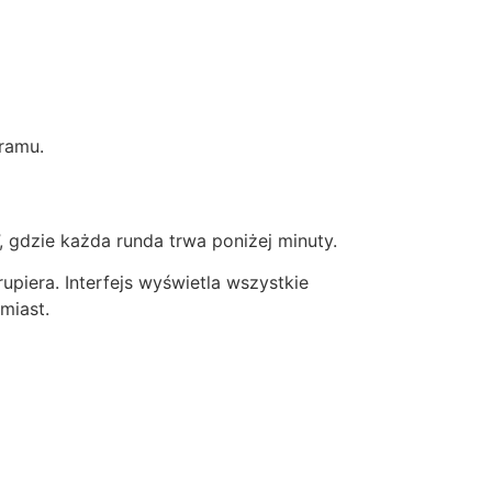
ramu.
”, gdzie każda runda trwa poniżej minuty.
upiera. Interfejs wyświetla wszystkie
miast.