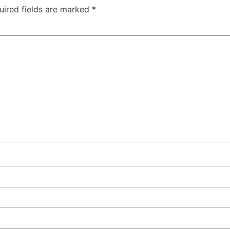
uired fields are marked
*