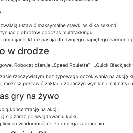
e
ozwalają ustawić maksymalne stawki w kilka sekund.
ntynuację obrotów podczas multitaskingu.
promocjach, które pasują do Twojego napiętego harmonog
no w drodze
ngowe. Robocat oferuje „Speed Roulette” i „Quick Blackjack
 czasie rzeczywistym bez typowego oczekiwania na akcję kr
 możesz postawić zakład i zobaczyć wynik niemal natych
as gry na żywo
oją koncentrację na akcji.
ą się zaraz po wylądowaniu kulki.
j linii na wiadomość, co zapobiega zagraceniu.