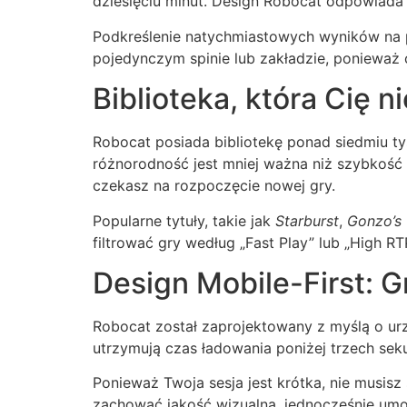
dziesięciu minut. Design Robocat odpowiada n
Podkreślenie natychmiastowych wyników na pl
pojedynczym spinie lub zakładzie, ponieważ 
Biblioteka, która Cię n
Robocat posiada bibliotekę ponad siedmiu ty
różnorodność jest mniej ważna niż szybkość
czekasz na rozpoczęcie nowej gry.
Popularne tytuły, takie jak
Starburst
,
Gonzo’s
filtrować gry według „Fast Play” lub „High R
Design Mobile-First: G
Robocat został zaprojektowany z myślą o urz
utrzymują czas ładowania poniżej trzech sek
Ponieważ Twoja sesja jest krótka, nie musis
zachować jakość wizualną, jednocześnie umo