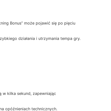
htning Bonus” może pojawić się po pięciu
zybkiego działania i utrzymania tempa gry.
ą w kilka sekund, zapewniając
 na opóźnieniach technicznych.