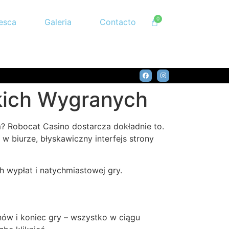
esca
Galeria
Contacto
kich Wygranych
? Robocat Casino dostarcza dokładnie to.
 w biurze, błyskawiczny interfejs strony
 wypłat i natychmiastowej gry.
nów i koniec gry – wszystko w ciągu