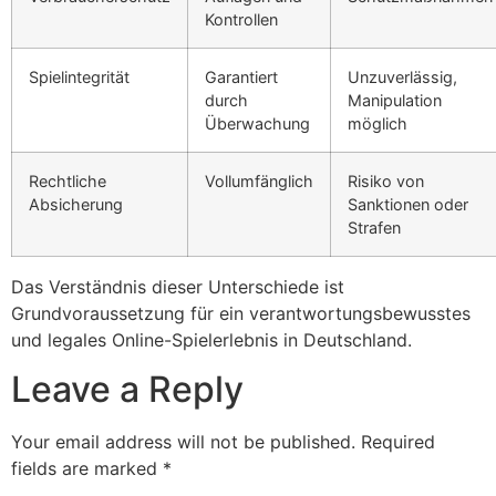
Kontrollen
Spielintegrität
Garantiert
Unzuverlässig,
durch
Manipulation
Überwachung
möglich
Rechtliche
Vollumfänglich
Risiko von
Absicherung
Sanktionen oder
Strafen
Das Verständnis dieser Unterschiede ist
Grundvoraussetzung für ein verantwortungsbewusstes
und legales Online-Spielerlebnis in Deutschland.
Leave a Reply
Your email address will not be published.
Required
fields are marked
*