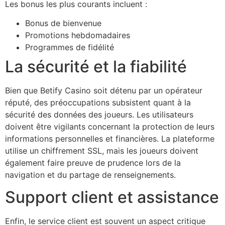
Les bonus les plus courants incluent :
Bonus de bienvenue
Promotions hebdomadaires
Programmes de fidélité
La sécurité et la fiabilité
Bien que Betify Casino soit détenu par un opérateur
réputé, des préoccupations subsistent quant à la
sécurité des données des joueurs. Les utilisateurs
doivent être vigilants concernant la protection de leurs
informations personnelles et financières. La plateforme
utilise un chiffrement SSL, mais les joueurs doivent
également faire preuve de prudence lors de la
navigation et du partage de renseignements.
Support client et assistance
Enfin, le service client est souvent un aspect critique