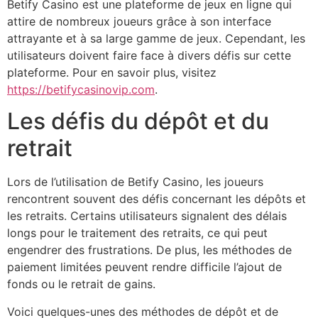
Betify Casino est une plateforme de jeux en ligne qui
attire de nombreux joueurs grâce à son interface
attrayante et à sa large gamme de jeux. Cependant, les
utilisateurs doivent faire face à divers défis sur cette
plateforme. Pour en savoir plus, visitez
https://betifycasinovip.com
.
Les défis du dépôt et du
retrait
Lors de l’utilisation de Betify Casino, les joueurs
rencontrent souvent des défis concernant les dépôts et
les retraits. Certains utilisateurs signalent des délais
longs pour le traitement des retraits, ce qui peut
engendrer des frustrations. De plus, les méthodes de
paiement limitées peuvent rendre difficile l’ajout de
fonds ou le retrait de gains.
Voici quelques-unes des méthodes de dépôt et de