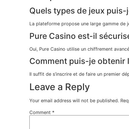
Quels types de jeux puis-j
La plateforme propose une large gamme de jeux
Pure Casino est-il sécuris
Oui, Pure Casino utilise un chiffrement avancé
Comment puis-je obtenir 
Il suffit de s’inscrire et de faire un premier d
Leave a Reply
Your email address will not be published.
Req
Comment
*