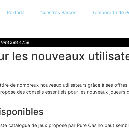
Portada
Nuestros Barcos
Temporada de P
2 998 388 4258
ur les nouveaux utilisat
tire de nombreux nouveaux utilisateurs grâce à ses offres e
 propose des conseils essentiels pour les nouveaux joueurs 
isponibles
aste catalogue de jeux proposé par Pure Casino peut sembler