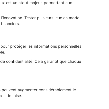
jeux est un atout majeur, permettant aux
 l’innovation. Tester plusieurs jeux en mode
financiers.
e pour protéger les informations personnelles
le.
 de confidentialité. Cela garantit que chaque
nus peuvent augmenter considérablement le
nces de mise.