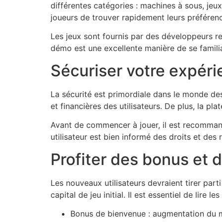
différentes catégories : machines à sous, jeux
joueurs de trouver rapidement leurs préféren
Les jeux sont fournis par des développeurs re
démo est une excellente manière de se familia
Sécuriser votre expéri
La sécurité est primordiale dans le monde des
et financières des utilisateurs. De plus, la pl
Avant de commencer à jouer, il est recommandé 
utilisateur est bien informé des droits et des 
Profiter des bonus et 
Les nouveaux utilisateurs devraient tirer par
capital de jeu initial. Il est essentiel de lir
Bonus de bienvenue : augmentation du 