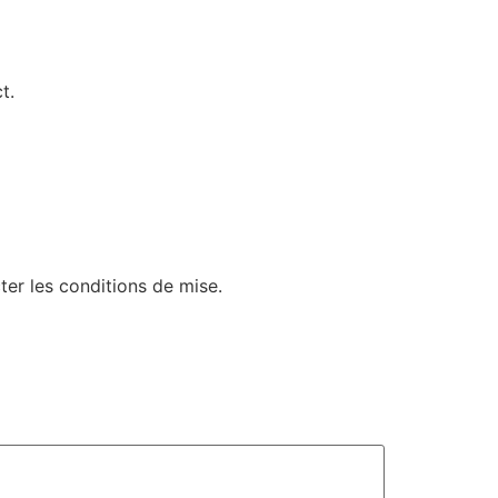
t.
cter les conditions de mise.