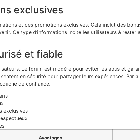
ns exclusives
tions et des promotions exclusives. Cela inclut des bonus s
nir. Ce type d’informations incite les utilisateurs à rester a
isé et fiable
ilisateurs. Le forum est modéré pour éviter les abus et gar
sentent en sécurité pour partager leurs expériences. Par ail
 couche de confiance.
aris
ux
s exclusives
respectueux
es
Avantages