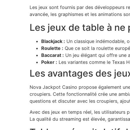
Les jeux sont fournis par des développeurs re
avancée, les graphismes et les animations sont
Les jeux de table à n
Blackjack :
Un classique indémodable, où 
Roulette :
Que ce soit la roulette europé
Baccarat :
Un jeu élégant qui offre une 
Poker :
Les variantes comme le Texas Hol
Les avantages des jeux
Nova Jackpot Casino propose également une se
croupiers. Cette fonctionnalité crée une ambi
questions et discuter avec les croupiers, ajou
Avec des jeux en temps réel, les utilisateurs 
La qualité du streaming est élevée, garantissa