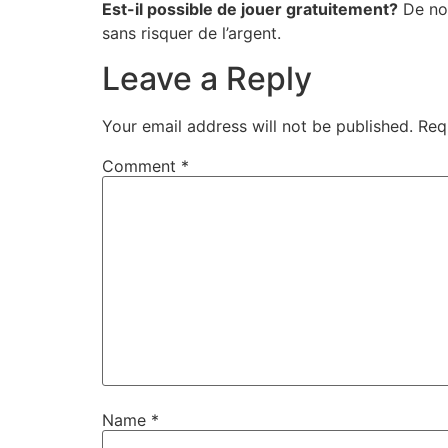
Est-il possible de jouer gratuitement?
De nom
sans risquer de l’argent.
Leave a Reply
Your email address will not be published.
Req
Comment
*
Name
*