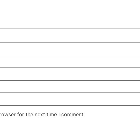
rowser for the next time I comment.