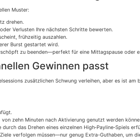
ellen Muster:
tz drehen.
der Verlusten Ihre nächsten Schritte bewerten.
heint, frühzeitig auszahlen.
rer Burst gestartet wird.
ht erschöpft zu beenden—perfekt für eine Mittagspause oder 
hnellen Gewinnen passt
sessions zusätzlichen Schwung verleihen, aber es ist am bes
fügt.
alb von zehn Minuten nach Aktivierung genutzt werden könne
 durch das Drehen eines einzelnen High‑Payline‑Spiels erfü
gen Ziele verfolgen müssen—nur genug Extra-Guthaben, um di