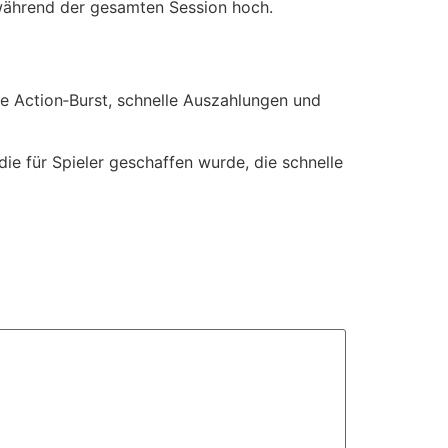
 während der gesamten Session hoch.
e Action‑Burst, schnelle Auszahlungen und
ie für Spieler geschaffen wurde, die schnelle