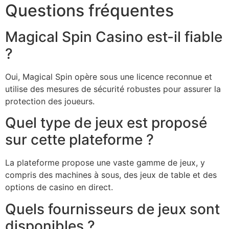
Questions fréquentes
Magical Spin Casino est-il fiable
?
Oui, Magical Spin opère sous une licence reconnue et
utilise des mesures de sécurité robustes pour assurer la
protection des joueurs.
Quel type de jeux est proposé
sur cette plateforme ?
La plateforme propose une vaste gamme de jeux, y
compris des machines à sous, des jeux de table et des
options de casino en direct.
Quels fournisseurs de jeux sont
disponibles ?