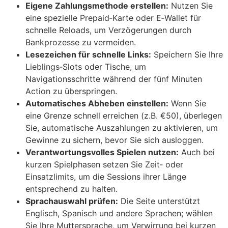
Eigene Zahlungsmethode erstellen:
Nutzen Sie
eine spezielle Prepaid‑Karte oder E‑Wallet für
schnelle Reloads, um Verzögerungen durch
Bankprozesse zu vermeiden.
Lesezeichen für schnelle Links:
Speichern Sie Ihre
Lieblings‑Slots oder Tische, um
Navigationsschritte während der fünf Minuten
Action zu überspringen.
Automatisches Abheben einstellen:
Wenn Sie
eine Grenze schnell erreichen (z.B. €50), überlegen
Sie, automatische Auszahlungen zu aktivieren, um
Gewinne zu sichern, bevor Sie sich ausloggen.
Verantwortungsvolles Spielen nutzen:
Auch bei
kurzen Spielphasen setzen Sie Zeit‑ oder
Einsatzlimits, um die Sessions ihrer Länge
entsprechend zu halten.
Sprachauswahl prüfen:
Die Seite unterstützt
Englisch, Spanisch und andere Sprachen; wählen
Sie Ihre Muttersprache, um Verwirrung bei kurzen