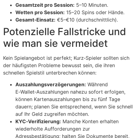
Gesamtzeit pro Session:
5–10 Minuten.
Wetten pro Session:
15–20 Spins oder Hände.
Gesamt‑Einsatz:
€5–€10 (durchschnittlich).
Potenzielle Fallstricke und
wie man sie vermeidet
Kein Spielangebot ist perfekt; Kurz‑Spieler sollten sich
der häufigsten Probleme bewusst sein, die ihren
schnellen Spielstil unterbrechen können:
Auszahlungsverzögerungen:
Während
E‑Wallet‑Auszahlungen nahezu sofort erfolgen,
können Kartenauszahlungen bis zu fünf Tage
dauern; planen Sie entsprechend, wenn Sie schnell
auf Ihr Geld zugreifen möchten.
KYC‑Verifizierung:
Manche Konten erhalten
wiederholte Aufforderungen zur
Adressbestätigung; halten Sie Dokumente bereit,