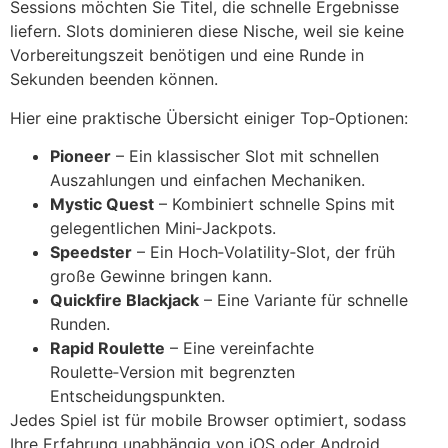
Sessions möchten Sie Titel, die schnelle Ergebnisse
liefern. Slots dominieren diese Nische, weil sie keine
Vorbereitungszeit benötigen und eine Runde in
Sekunden beenden können.
Hier eine praktische Übersicht einiger Top‑Optionen:
Pioneer
– Ein klassischer Slot mit schnellen
Auszahlungen und einfachen Mechaniken.
Mystic Quest
– Kombiniert schnelle Spins mit
gelegentlichen Mini‑Jackpots.
Speedster
– Ein Hoch‑Volatility‑Slot, der früh
große Gewinne bringen kann.
Quickfire Blackjack
– Eine Variante für schnelle
Runden.
Rapid Roulette
– Eine vereinfachte
Roulette‑Version mit begrenzten
Entscheidungspunkten.
Jedes Spiel ist für mobile Browser optimiert, sodass
Ihre Erfahrung unabhängig von iOS oder Android