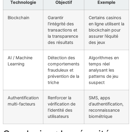
Technologie
Objectif
Exemple
Blockchain
Garantir
Certains casinos
l’intégrité des
en ligne utilisent la
transactions et
blockchain pour
la transparence
assurer l’équité
des résultats
des jeux
AI / Machine
Détection des
Algorithmes en
Learning
comportements
temps réel
frauduleux et
analysant les
prévention de la
patterns de jeu
triche
suspect
Authentification
Renforcer la
SMS, apps
multi-facteurs
vérification de
d’authentification,
l’identité des
reconnaissance
utilisateurs
biométrique