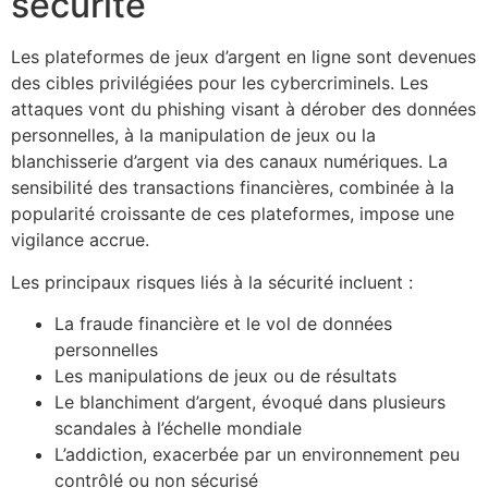
sécurité
Les plateformes de jeux d’argent en ligne sont devenues
des cibles privilégiées pour les cybercriminels. Les
attaques vont du phishing visant à dérober des données
personnelles, à la manipulation de jeux ou la
blanchisserie d’argent via des canaux numériques. La
sensibilité des transactions financières, combinée à la
popularité croissante de ces plateformes, impose une
vigilance accrue.
Les principaux risques liés à la sécurité incluent :
La fraude financière et le vol de données
personnelles
Les manipulations de jeux ou de résultats
Le blanchiment d’argent, évoqué dans plusieurs
scandales à l’échelle mondiale
L’addiction, exacerbée par un environnement peu
contrôlé ou non sécurisé