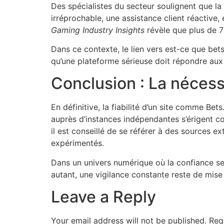
Des spécialistes du secteur soulignent que la 
irréprochable, une assistance client réactive
Gaming Industry Insights
révèle que plus de 76
Dans ce contexte, le lien vers est-ce que bets
qu’une plateforme sérieuse doit répondre aux 
Conclusion : La nécessi
En définitive, la fiabilité d’un site comme Bet
auprès d’instances indépendantes s’érigent co
il est conseillé de se référer à des sources e
expérimentés.
Dans un univers numérique où la confiance se 
autant, une vigilance constante reste de mise 
Leave a Reply
Your email address will not be published.
Req