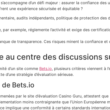
accompagne d’un défi majeur : assurer la confiance des uti
rent une expérience sécurisée et équitable ?
entaire, audits indépendants, politique de protection des d
 par exemple, réglemente l’activité et exige des certificatio
nque de transparence. Ces risques minent la confiance et co
e au centre des discussions sur
timité d’un site comme
Bets.io
, plusieurs critères viennent à l
te d’une stratégie d’évaluation sérieuse.
 de Bets.io
 menées par le site d’évaluation Casino Guru, attestent que 
glementation moins contraignante que l’Union Européenne m
cence implique une conformité à certains standards internatio