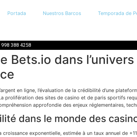
Portada
Nuestros Barcos
Temporada de P
2 998 388 4258
Bets.io dans l’univers 
nce
argent en ligne, l’évaluation de la crédibilité d’une platefo
 La prolifération des sites de casino et de paris sportifs re
mpréhension approfondie des enjeux réglementaires, techn
ilité dans le monde des casin
a croissance exponentielle, estimée à un taux annuel de +1