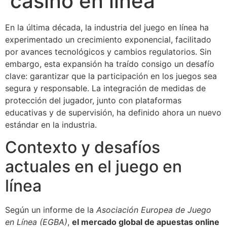
casino en línea
En la última década, la industria del juego en línea ha
experimentado un crecimiento exponencial, facilitado
por avances tecnológicos y cambios regulatorios. Sin
embargo, esta expansión ha traído consigo un desafío
clave: garantizar que la participación en los juegos sea
segura y responsable. La integración de medidas de
protección del jugador, junto con plataformas
educativas y de supervisión, ha definido ahora un nuevo
estándar en la industria.
Contexto y desafíos
actuales en el juego en
línea
Según un informe de la
Asociación Europea de Juego
en Línea (EGBA)
,
el mercado global de apuestas online