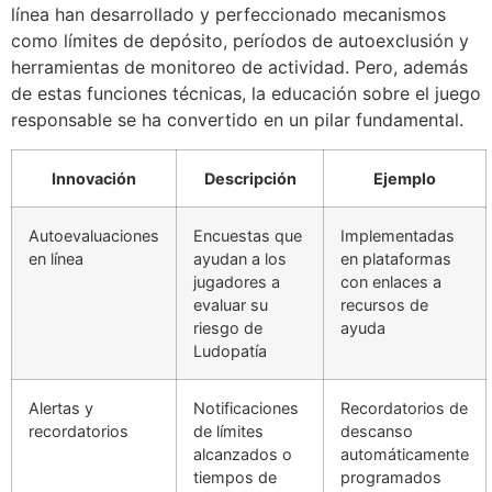
línea han desarrollado y perfeccionado mecanismos
como límites de depósito, períodos de autoexclusión y
herramientas de monitoreo de actividad. Pero, además
de estas funciones técnicas, la educación sobre el juego
responsable se ha convertido en un pilar fundamental.
Innovación
Descripción
Ejemplo
Autoevaluaciones
Encuestas que
Implementadas
en línea
ayudan a los
en plataformas
jugadores a
con enlaces a
evaluar su
recursos de
riesgo de
ayuda
Ludopatía
Alertas y
Notificaciones
Recordatorios de
recordatorios
de límites
descanso
alcanzados o
automáticamente
tiempos de
programados