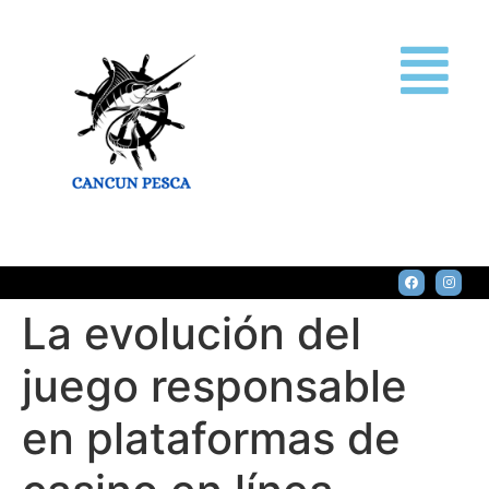
La evolución del
juego responsable
en plataformas de