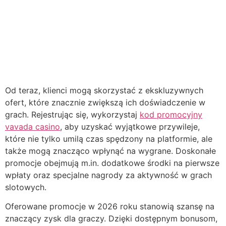
Od teraz, klienci mogą skorzystać z ekskluzywnych
ofert, które znacznie zwiększą ich doświadczenie w
grach. Rejestrując się, wykorzystaj
kod promocyjny
vavada casino
, aby uzyskać wyjątkowe przywileje,
które nie tylko umilą czas spędzony na platformie, ale
także mogą znacząco wpłynąć na wygrane. Doskonałe
promocje obejmują m.in. dodatkowe środki na pierwsze
wpłaty oraz specjalne nagrody za aktywność w grach
slotowych.
Oferowane promocje w 2026 roku stanowią szansę na
znaczący zysk dla graczy. Dzięki dostępnym bonusom,