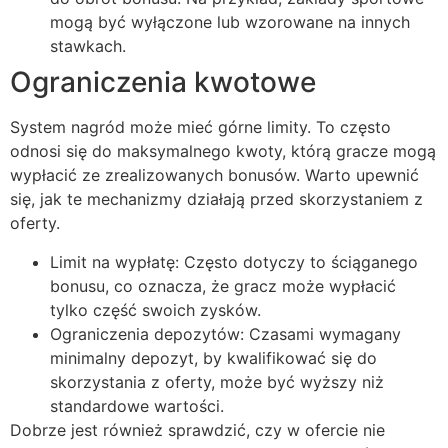
mogą być wyłączone lub wzorowane na innych
stawkach.
Ograniczenia kwotowe
System nagród może mieć górne limity. To często
odnosi się do maksymalnego kwoty, którą gracze mogą
wypłacić ze zrealizowanych bonusów. Warto upewnić
się, jak te mechanizmy działają przed skorzystaniem z
oferty.
Limit na wypłatę: Często dotyczy to ściąganego
bonusu, co oznacza, że ​​gracz może wypłacić
tylko część swoich zysków.
Ograniczenia depozytów: Czasami wymagany
minimalny depozyt, by kwalifikować się do
skorzystania z oferty, może być wyższy niż
standardowe wartości.
Dobrze jest również sprawdzić, czy w ofercie nie