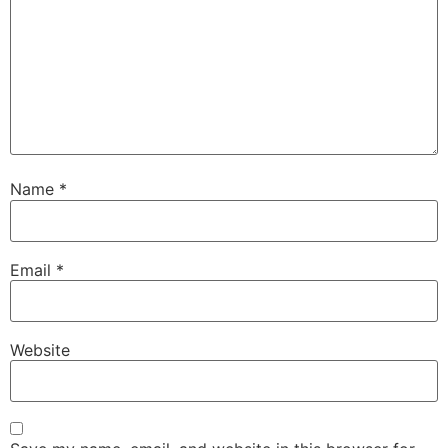
Name
*
Email
*
Website