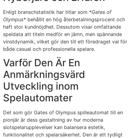
Enligt branschstatistik har titlar som
*Gates of
Olympus*
behållit en hög återbetalningsprocent och
haft stor kundnöjdhet. Dessutom visar omfattande
speldata att titeln medför en jämn, men spännande
vinstdynamik, vilket gör den till ett föredraget val för
både casual och professionella spelare.
Varför Den Är En
Anmärkningsvärd
Utveckling inom
Spelautomater
Det som gör Gates of Olympus spilleautomat till en
pionjär är dess gestaltning av hur moderna
slotspelarupplevelser kan balansera estetik,
funktionalitet och spelarsäkerhet. Den är ett tydligt