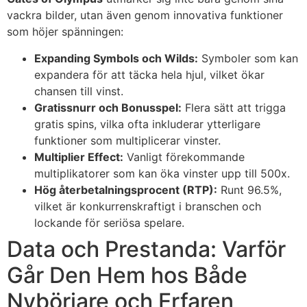
vackra bilder, utan även genom innovativa funktioner
som höjer spänningen:
Expanding Symbols och Wilds:
Symboler som kan
expandera för att täcka hela hjul, vilket ökar
chansen till vinst.
Gratissnurr och Bonusspel:
Flera sätt att trigga
gratis spins, vilka ofta inkluderar ytterligare
funktioner som multiplicerar vinster.
Multiplier Effect:
Vanligt förekommande
multiplikatorer som kan öka vinster upp till 500x.
Hög återbetalningsprocent (RTP):
Runt 96.5%,
vilket är konkurrenskraftigt i branschen och
lockande för seriösa spelare.
Data och Prestanda: Varför
Går Den Hem hos Både
Nybörjare och Erfaren