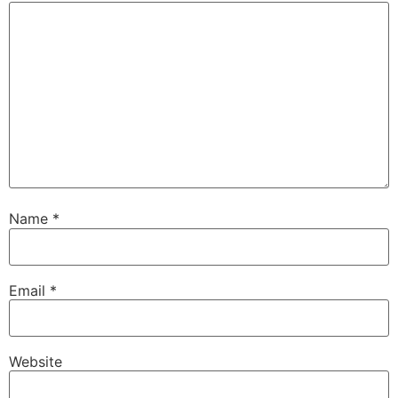
Name
*
Email
*
Website