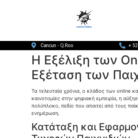
Cancun - Q.Roo
+ 5
Η Εξέλιξη των On
Εξέταση των Παι
Τα τελευταία χρόνια, ο κλάδος των online κ
καινοτομίες στην ψηφιακή εμπειρία, η αύξη
πολύπλοκο, πεδίο που απαιτεί από τους παίκ
ενημέρωση.
Κατάταξη και Εφαρμο