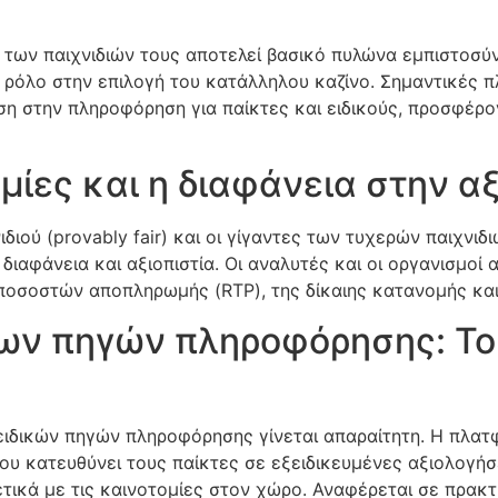
ι των παιχνιδιών τους αποτελεί βασικό πυλώνα εμπιστοσύν
 ρόλο στην επιλογή του κατάλληλου καζίνο. Σημαντικές 
έση στην πληροφόρηση για παίκτες και ειδικούς, προσφέρ
μίες και η διαφάνεια στην α
διού (provably fair)
και οι γίγαντες των τυχερών παιχνιδ
ιαφάνεια και αξιοπιστία. Οι αναλυτές και οι οργανισμοί
οσοστών αποπληρωμής (RTP), της δίκαιης κατανομής και 
των πηγών πληροφόρησης: Το
, ειδικών πηγών πληροφόρησης γίνεται απαραίτητη. Η πλ
ου κατευθύνει τους παίκτες σε εξειδικευμένες αξιολογήσε
ικά με τις καινοτομίες στον χώρο. Αναφέρεται σε πρακτ