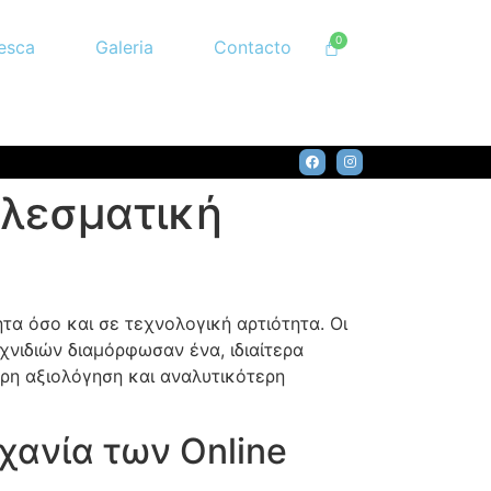
esca
Galeria
Contacto
ελεσματική
ητα όσο και σε τεχνολογική αρτιότητα. Οι
χνιδιών διαμόρφωσαν ένα, ιδιαίτερα
ερη αξιολόγηση και αναλυτικότερη
χανία των Online