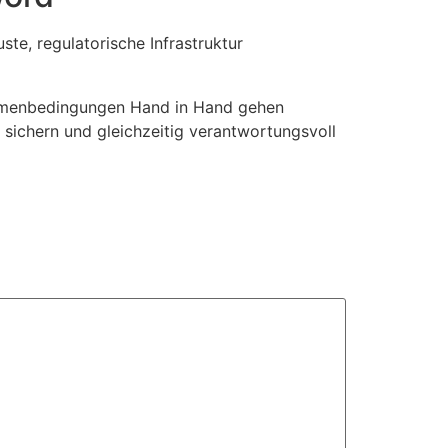
ste, regulatorische Infrastruktur
Rahmenbedingungen Hand in Hand gehen
sichern und gleichzeitig verantwortungsvoll