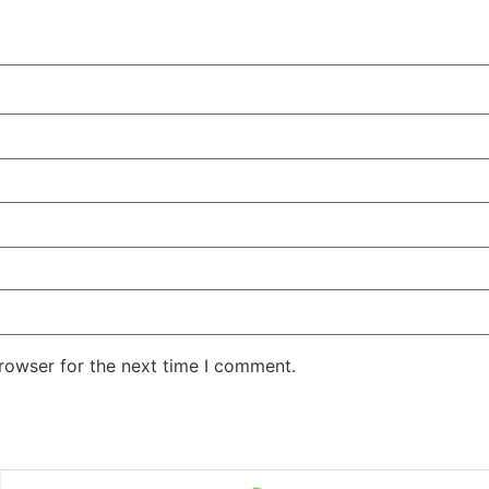
rowser for the next time I comment.