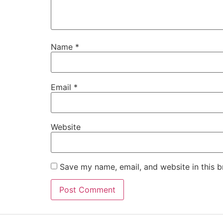
Name
*
Email
*
Website
Save my name, email, and website in this b
¡ No necesitas depositar antes !