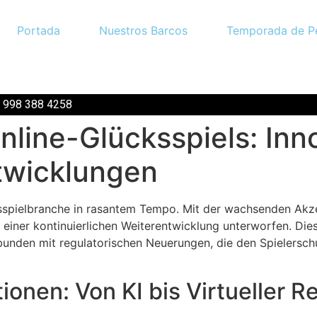
Portada
Nuestros Barcos
Temporada de P
2 998 388 4258
nline-Glücksspiels: In
twicklungen
ücksspielbranche in rasantem Tempo. Mit der wachsenden Ak
 einer kontinuierlichen Weiterentwicklung unterworfen. Die
unden mit regulatorischen Neuerungen, die den Spielerschu
ionen: Von KI bis Virtueller Re