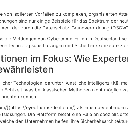
fe von isolierten Vorfällen zu komplexen, organisierten Att
ohungen sind nur einige Beispiele für das Spektrum der he
Rahmen, der durch die Datenschutz-Grundverordnung (DSGVO
s die Meldungen von Cybercrime-Fällen in Deutschland seit
, neue technologische Lösungen und Sicherheitskonzepte zu 
tionen im Fokus: Wie Experte
ewährleisten
ttlicher Technologien, darunter Künstliche Intelligenz (KI), 
 Echtzeit, was bei klassischen Methoden nicht möglich wä
anrichten können.
om/](https://eyeofhorus-de.it.com/) als einen bedeutenden 
tslösungen. Die Plattform bietet eine Fülle an spezialisier
welche den Unternehmen helfen, ihre Sicherheitsarchitektur