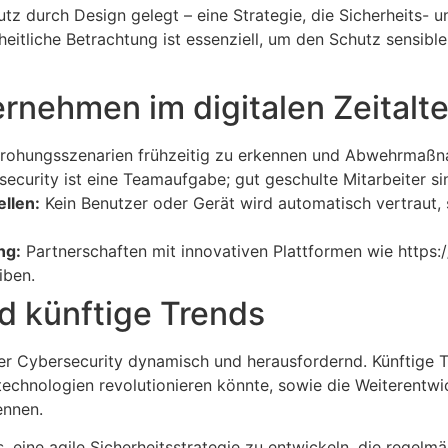
 durch Design gelegt – eine Strategie, die Sicherheits- 
heitliche Betrachtung ist essenziell, um den Schutz sensib
ernehmen im digitalen Zeitalte
ohungsszenarien frühzeitig zu erkennen und Abwehrmaßna
ecurity ist eine Teamaufgabe; gut geschulte Mitarbeiter sin
llen:
Kein Benutzer oder Gerät wird automatisch vertraut, s
ng:
Partnerschaften mit innovativen Plattformen wie https:
iben.
d künftige Trends
 der Cybersecurity dynamisch und herausfordernd. Künftige 
echnologien revolutionieren könnte, sowie die Weiterentwi
ennen.
, eine agile Sicherheitsstrategie zu entwickeln, die rege