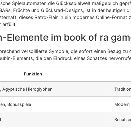
sche Spielautomaten die Glücksspielwelt maßgeblich gepräg
ARs, Früchte und Glücksrad-Designs, ist in der heutigen d
terhaft, dieses Retro-Flair in ein modernes Online-Format z
erfüllt.
n-Elemente im book of ra gam
sprechend versoillierte Symbole, die sofort einen Bezug zu 
Rubin-Elements, die den Eindruck eines Schatzes hervorrufe
Funktion
, Ägyptische Hieroglyphen
Traditio
ien, Bonusspiele
Modern 
ch
Benutzer