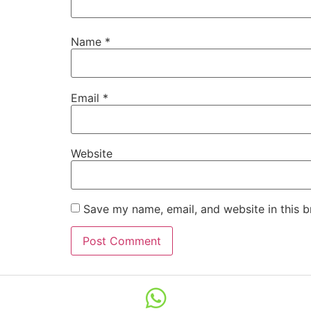
Name
*
Email
*
Website
Save my name, email, and website in this b
¡ No necesitas depositar antes !