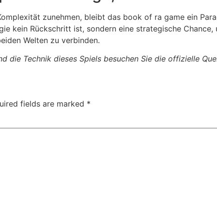
n Komplexität zunehmen, bleibt das book of ra game ein Parad
gie kein Rückschritt ist, sondern eine strategische Chance,
beiden Welten zu verbinden.
nd die Technik dieses Spiels besuchen Sie die offizielle Quel
uired fields are marked
*