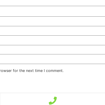
rowser for the next time I comment.