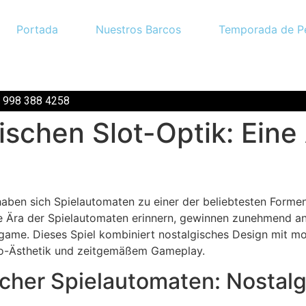
Portada
Nuestros Barcos
Temporada de P
2 998 388 4258
sischen Slot-Optik: Ein
aben sich Spielautomaten zu einer der beliebtesten Formen
ene Ära der Spielautomaten erinnern, gewinnen zunehmend an
 game. Dieses Spiel kombiniert nostalgisches Design mit
tro-Ästhetik und zeitgemäßem Gameplay.
cher Spielautomaten: Nostalgie