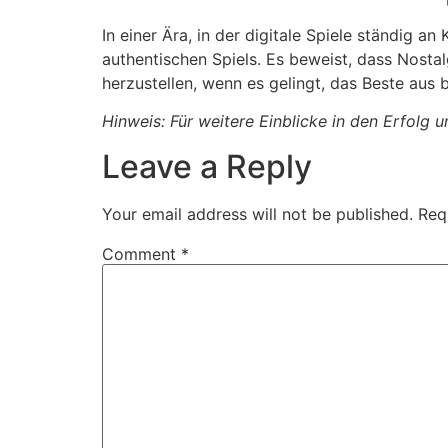
In einer Ära, in der digitale Spiele ständig a
authentischen Spiels. Es beweist, dass Nostal
herzustellen, wenn es gelingt, das Beste aus 
Hinweis: Für weitere Einblicke in den Erfolg u
Leave a Reply
Your email address will not be published.
Req
Comment
*