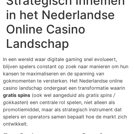
Strategisch Innemen
in het Nederlandse
Online Casino
Landschap
In een wereld waar digitale gaming snel evolueert,
blijven spelers constant op zoek naar manieren om hun
kansen te maximaliseren en de spanning van
gokmomenten te versterken. Het Nederlandse online
casino landschap ondergaat een transformatie waarin
gratis spins
(ook wel aangeduid als
gratis spins /
gokkasten
) een centrale rol spelen, niet alleen als
promotiemiddel, maar als strategisch instrument dat
spelers en operators samen bepaalt hoe de markt zich
ontwikkelt.