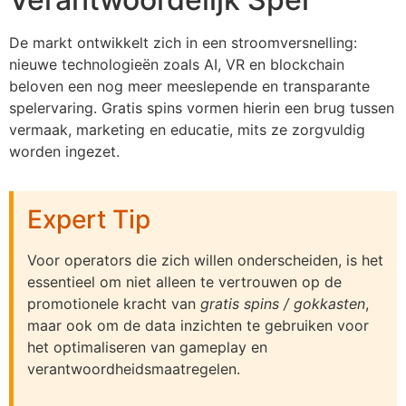
De markt ontwikkelt zich in een stroomversnelling:
nieuwe technologieën zoals AI, VR en blockchain
beloven een nog meer meeslepende en transparante
spelervaring. Gratis spins vormen hierin een brug tussen
vermaak, marketing en educatie, mits ze zorgvuldig
worden ingezet.
Expert Tip
Voor operators die zich willen onderscheiden, is het
essentieel om niet alleen te vertrouwen op de
promotionele kracht van
gratis spins / gokkasten
,
maar ook om de data inzichten te gebruiken voor
het optimaliseren van gameplay en
verantwoordheidsmaatregelen.