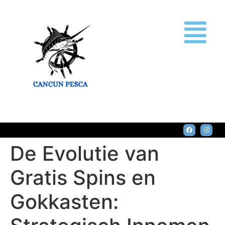
De Evolutie van
Gratis Spins en
Gokkasten: