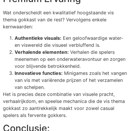
Wat onderscheidt een kwalitatief hoogstaande vis
thema gokkast van de rest? Vervolgens enkele
kernwaarden:
Authentieke visuals:
Een geloofwaardige water-
en viswereld die visueel verbluffend is.
Verhalende elementen:
Verhalen die spelers
meenemen op een onderwateravontuur en zorgen
voor blijvende betrokkenheid.
Innovatieve functies:
Minigames zoals het vangen
van vis met variërende prijzen of het verzamelen
van schelpen.
Het is precies deze combinatie van visuele pracht,
verhaalrijkdom, en speelse mechanica die de vis thema
gokkast zo aantrekkelijk maakt voor zowel casual
spelers als fervente gokkers.
Conclusie: