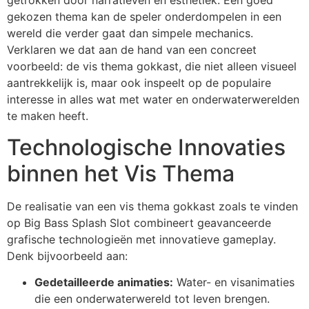
getrokken door narratieven en esthetiek. Een goed
gekozen thema kan de speler onderdompelen in een
wereld die verder gaat dan simpele mechanics.
Verklaren we dat aan de hand van een concreet
voorbeeld: de vis thema gokkast, die niet alleen visueel
aantrekkelijk is, maar ook inspeelt op de populaire
interesse in alles wat met water en onderwaterwerelden
te maken heeft.
Technologische Innovaties
binnen het Vis Thema
De realisatie van een vis thema gokkast zoals te vinden
op Big Bass Splash Slot combineert geavanceerde
grafische technologieën met innovatieve gameplay.
Denk bijvoorbeeld aan:
Gedetailleerde animaties:
Water- en visanimaties
die een onderwaterwereld tot leven brengen.