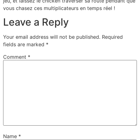
jeu, et laissez le chicken traverser sa route pendant que
vous chasez ces multiplicateurs en temps réel !
Leave a Reply
Your email address will not be published.
Required
fields are marked
*
Comment
*
Name
*