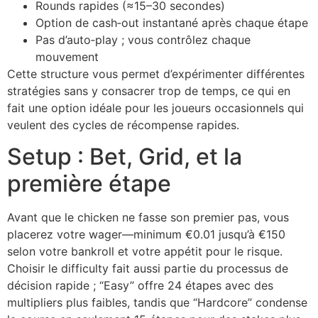
Rounds rapides (≈15–30 secondes)
Option de cash‑out instantané après chaque étape
Pas d’auto‑play ; vous contrôlez chaque
mouvement
Cette structure vous permet d’expérimenter différentes
stratégies sans y consacrer trop de temps, ce qui en
fait une option idéale pour les joueurs occasionnels qui
veulent des cycles de récompense rapides.
Setup : Bet, Grid, et la
première étape
Avant que le chicken ne fasse son premier pas, vous
placerez votre wager—minimum €0.01 jusqu’à €150
selon votre bankroll et votre appétit pour le risque.
Choisir le difficulty fait aussi partie du processus de
décision rapide ; “Easy” offre 24 étapes avec des
multipliers plus faibles, tandis que “Hardcore” condense