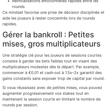
Réinitialisations émotionnelles rapides entre les
rounds
Ce mindset favorise une prise de décision disciplinée et
aide les joueurs à rester concentrés lors de rounds
rapides.
Gérer la bankroll : Petites
mises, gros multiplicateurs
Une stratégie clé pour les joueurs de sessions courtes
consiste à garder les bets faibles tout en visant des
multiplicateurs modestes dès le départ. Par exemple,
commencer à €0.01 et cash‑out à 1.5x–2x garantit des
gains constants sans exposer trop de capital par round.
Si vous réussissez avec de petites mises, vous pouvez
augmenter progressivement vos stakes tout en
maintenant la session courte en limitant le nombre de
rounds par session.