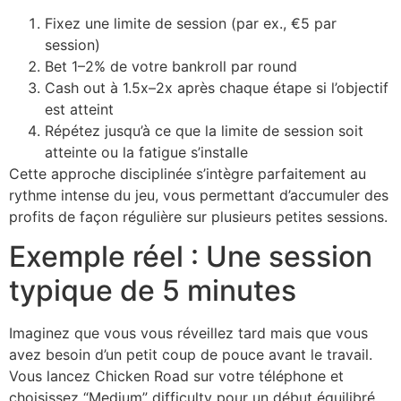
Fixez une limite de session (par ex., €5 par
session)
Bet 1–2% de votre bankroll par round
Cash out à 1.5x–2x après chaque étape si l’objectif
est atteint
Répétez jusqu’à ce que la limite de session soit
atteinte ou la fatigue s’installe
Cette approche disciplinée s’intègre parfaitement au
rythme intense du jeu, vous permettant d’accumuler des
profits de façon régulière sur plusieurs petites sessions.
Exemple réel : Une session
typique de 5 minutes
Imaginez que vous vous réveillez tard mais que vous
avez besoin d’un petit coup de pouce avant le travail.
Vous lancez Chicken Road sur votre téléphone et
choisissez “Medium” difficulty pour un début équilibré.