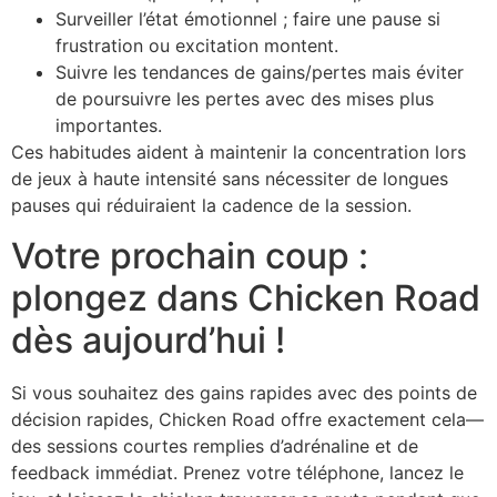
Surveiller l’état émotionnel ; faire une pause si
frustration ou excitation montent.
Suivre les tendances de gains/pertes mais éviter
de poursuivre les pertes avec des mises plus
importantes.
Ces habitudes aident à maintenir la concentration lors
de jeux à haute intensité sans nécessiter de longues
pauses qui réduiraient la cadence de la session.
Votre prochain coup :
plongez dans Chicken Road
dès aujourd’hui !
Si vous souhaitez des gains rapides avec des points de
décision rapides, Chicken Road offre exactement cela—
des sessions courtes remplies d’adrénaline et de
feedback immédiat. Prenez votre téléphone, lancez le