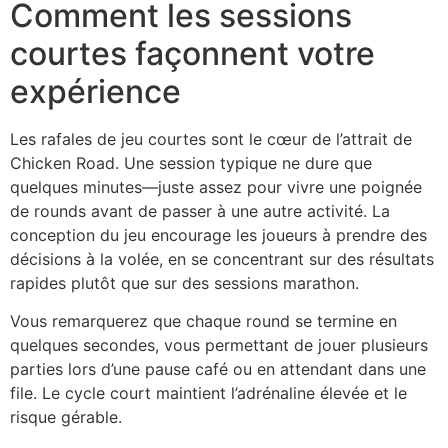
Comment les sessions
courtes façonnent votre
expérience
Les rafales de jeu courtes sont le cœur de l’attrait de
Chicken Road. Une session typique ne dure que
quelques minutes—juste assez pour vivre une poignée
de rounds avant de passer à une autre activité. La
conception du jeu encourage les joueurs à prendre des
décisions à la volée, en se concentrant sur des résultats
rapides plutôt que sur des sessions marathon.
Vous remarquerez que chaque round se termine en
quelques secondes, vous permettant de jouer plusieurs
parties lors d’une pause café ou en attendant dans une
file. Le cycle court maintient l’adrénaline élevée et le
risque gérable.