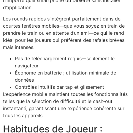
n’importe quel smartphone ou tablette sans installer
d’application.
Les rounds rapides s’intègrent parfaitement dans de
courtes fenêtres mobiles—que vous soyez en train de
prendre le train ou en attente d’un ami—ce qui le rend
idéal pour les joueurs qui préfèrent des rafales brèves
mais intenses.
Pas de téléchargement requis—seulement le
navigateur
Économe en batterie ; utilisation minimale de
données
Contrôles intuitifs par tap et glissement
L’expérience mobile maintient toutes les fonctionnalités
telles que la sélection de difficulté et le cash‑out
instantané, garantissant une expérience cohérente sur
tous les appareils.
Habitudes de Joueur :