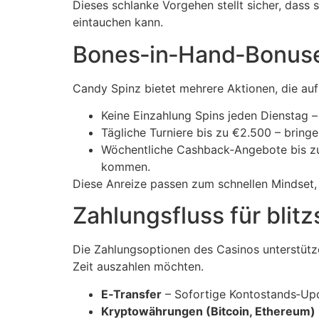
Dieses schlanke Vorgehen stellt sicher, dass 
eintauchen kann.
Bones‑in‑Hand‑Bonuse
Candy Spinz bietet mehrere Aktionen, die auf
Keine Einzahlung Spins jeden Dienstag –
Tägliche Turniere bis zu €2.500 – bring
Wöchentliche Cashback‑Angebote bis zu 25
kommen.
Diese Anreize passen zum schnellen Mindset, 
Zahlungsfluss für blit
Die Zahlungsoptionen des Casinos unterstütze
Zeit auszahlen möchten.
E‑Transfer
– Sofortige Kontostands‑Upd
Kryptowährungen (Bitcoin, Ethereum)