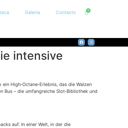
esca
Galeria
Contacto
ie intensive
o ein High‑Octane‑Erlebnis, das die Walzen
 Bus – die umfangreiche Slot‑Bibliothek und
ks auf. In einer Welt, in der die