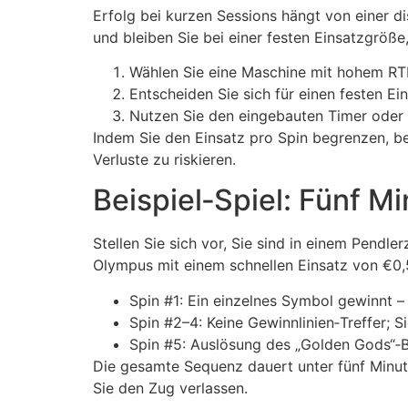
Erfolg bei kurzen Sessions hängt von einer di
und bleiben Sie bei einer festen Einsatzgröße,
Wählen Sie eine Maschine mit hohem RTP
Entscheiden Sie sich für einen festen E
Nutzen Sie den eingebauten Timer oder 
Indem Sie den Einsatz pro Spin begrenzen, beh
Verluste zu riskieren.
Beispiel‑Spiel: Fünf M
Stellen Sie sich vor, Sie sind in einem Pend
Olympus mit einem schnellen Einsatz von €0,
Spin #1: Ein einzelnes Symbol gewinnt – 
Spin #2–4: Keine Gewinnlinien‑Treffer; Si
Spin #5: Auslösung des „Golden Gods“‑Bo
Die gesamte Sequenz dauert unter fünf Minute
Sie den Zug verlassen.