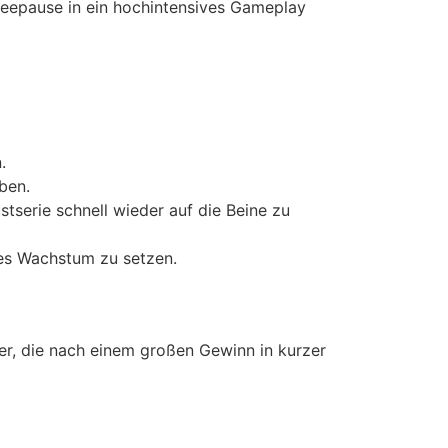
affeepause in ein hochintensives Gameplay
.
ben.
stserie schnell wieder auf die Beine zu
ges Wachstum zu setzen.
er, die nach einem großen Gewinn in kurzer