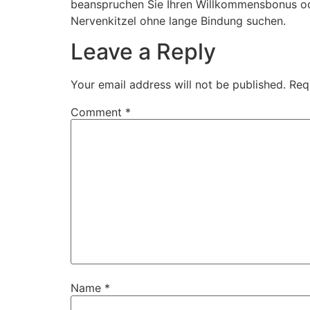
beanspruchen Sie Ihren Willkommensbonus oder
Nervenkitzel ohne lange Bindung suchen.
Leave a Reply
Your email address will not be published.
Req
Comment
*
Name
*