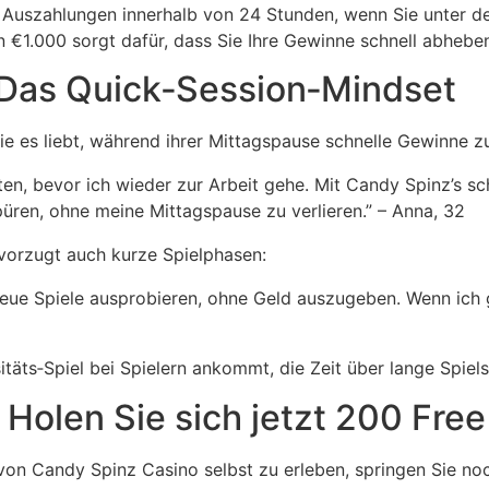
 Auszahlungen innerhalb von 24 Stunden, wenn Sie unter de
n €1.000 sorgt dafür, dass Sie Ihre Gewinne schnell abheb
: Das Quick‑Session‑Mindset
ie es liebt, während ihrer Mittagspause schnelle Gewinne zu
ten, bevor ich wieder zur Arbeit gehe. Mit Candy Spinz’s sc
üren, ohne meine Mittagspause zu verlieren.” – Anna, 32
vorzugt auch kurze Spielphasen:
eue Spiele ausprobieren, ohne Geld auszugeben. Wenn ich 
äts‑Spiel bei Spielern ankommt, die Zeit über lange Spielse
 Holen Sie sich jetzt 200 Free
 von Candy Spinz Casino selbst zu erleben, springen Sie noch