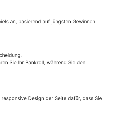
piels an, basierend auf jüngsten Gewinnen
scheidung.
en Sie Ihr Bankroll, während Sie den
responsive Design der Seite dafür, dass Sie