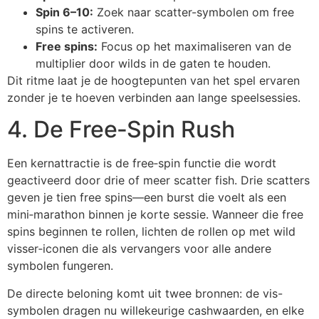
Spin 6–10:
Zoek naar scatter-symbolen om free
spins te activeren.
Free spins:
Focus op het maximaliseren van de
multiplier door wilds in de gaten te houden.
Dit ritme laat je de hoogtepunten van het spel ervaren
zonder je te hoeven verbinden aan lange speelsessies.
4. De Free‑Spin Rush
Een kernattractie is de free‑spin functie die wordt
geactiveerd door drie of meer scatter fish. Drie scatters
geven je tien free spins—een burst die voelt als een
mini‑marathon binnen je korte sessie. Wanneer die free
spins beginnen te rollen, lichten de rollen op met wild
visser‑iconen die als vervangers voor alle andere
symbolen fungeren.
De directe beloning komt uit twee bronnen: de vis-
symbolen dragen nu willekeurige cashwaarden, en elke