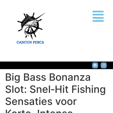
Big Bass Bonanza
Slot: Snel‑Hit Fishing
Sensaties voor