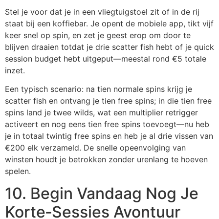
Stel je voor dat je in een vliegtuigstoel zit of in de rij
staat bij een koffiebar. Je opent de mobiele app, tikt vijf
keer snel op spin, en zet je geest erop om door te
blijven draaien totdat je drie scatter fish hebt of je quick
session budget hebt uitgeput—meestal rond €5 totale
inzet.
Een typisch scenario: na tien normale spins krijg je
scatter fish en ontvang je tien free spins; in die tien free
spins land je twee wilds, wat een multiplier retrigger
activeert en nog eens tien free spins toevoegt—nu heb
je in totaal twintig free spins en heb je al drie vissen van
€200 elk verzameld. De snelle opeenvolging van
winsten houdt je betrokken zonder urenlang te hoeven
spelen.
10. Begin Vandaag Nog Je
Korte‑Sessies Avontuur