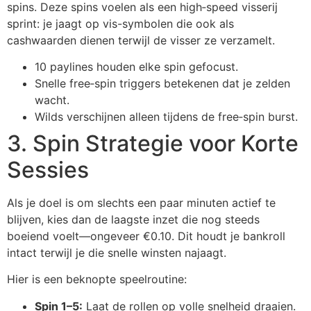
spins. Deze spins voelen als een high‑speed visserij
sprint: je jaagt op vis-symbolen die ook als
cashwaarden dienen terwijl de visser ze verzamelt.
10 paylines houden elke spin gefocust.
Snelle free‑spin triggers betekenen dat je zelden
wacht.
Wilds verschijnen alleen tijdens de free‑spin burst.
3. Spin Strategie voor Korte
Sessies
Als je doel is om slechts een paar minuten actief te
blijven, kies dan de laagste inzet die nog steeds
boeiend voelt—ongeveer €0.10. Dit houdt je bankroll
intact terwijl je die snelle winsten najaagt.
Hier is een beknopte speelroutine:
Spin 1–5:
Laat de rollen op volle snelheid draaien.