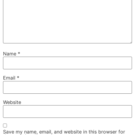
Name
*
Email
*
Website
Save my name, email, and website in this browser for