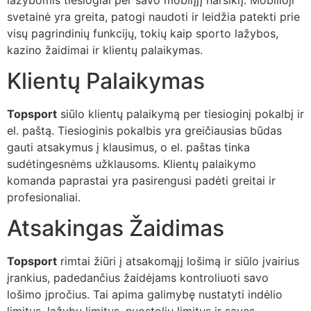
svetainė yra greita, patogi naudoti ir leidžia patekti prie
visų pagrindinių funkcijų, tokių kaip sporto lažybos,
kazino žaidimai ir klientų palaikymas.
Klientų Palaikymas
Topsport
siūlo klientų palaikymą per tiesioginį pokalbį ir
el. paštą. Tiesioginis pokalbis yra greičiausias būdas
gauti atsakymus į klausimus, o el. paštas tinka
sudėtingesnėms užklausoms. Klientų palaikymo
komanda paprastai yra pasirengusi padėti greitai ir
profesionaliai.
Atsakingas Žaidimas
Topsport
rimtai žiūri į atsakomąjį lošimą ir siūlo įvairius
įrankius, padedančius žaidėjams kontroliuoti savo
lošimo įpročius. Tai apima galimybę nustatyti indėlio