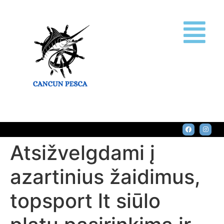
Atsižvelgdami į
azartinius žaidimus,
topsport lt siūlo