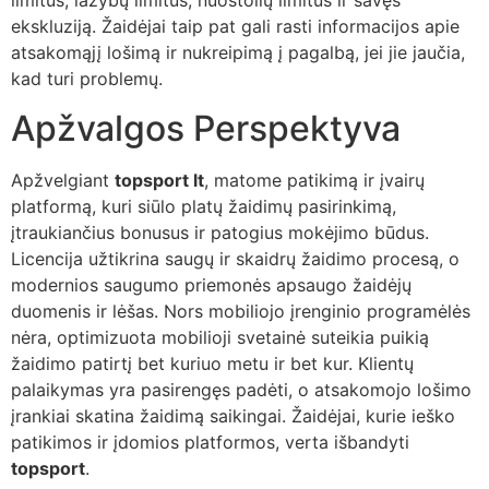
limitus, lažybų limitus, nuostolių limitus ir savęs
ekskluziją. Žaidėjai taip pat gali rasti informacijos apie
atsakomąjį lošimą ir nukreipimą į pagalbą, jei jie jaučia,
kad turi problemų.
Apžvalgos Perspektyva
Apžvelgiant
topsport lt
, matome patikimą ir įvairų
platformą, kuri siūlo platų žaidimų pasirinkimą,
įtraukiančius bonusus ir patogius mokėjimo būdus.
Licencija užtikrina saugų ir skaidrų žaidimo procesą, o
modernios saugumo priemonės apsaugo žaidėjų
duomenis ir lėšas. Nors mobiliojo įrenginio programėlės
nėra, optimizuota mobilioji svetainė suteikia puikią
žaidimo patirtį bet kuriuo metu ir bet kur. Klientų
palaikymas yra pasirengęs padėti, o atsakomojo lošimo
įrankiai skatina žaidimą saikingai. Žaidėjai, kurie ieško
patikimos ir įdomios platformos, verta išbandyti
topsport
.