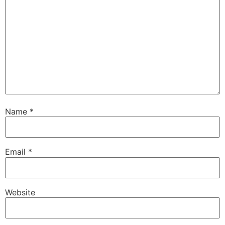
Name
*
Email
*
Website