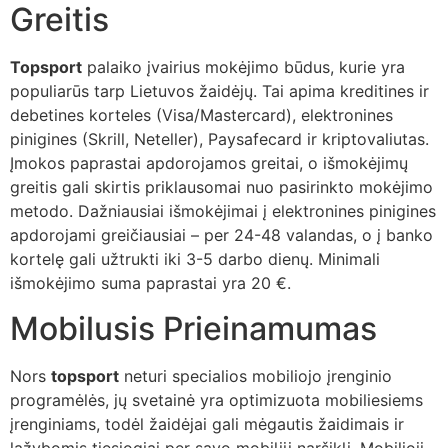
Greitis
Topsport
palaiko įvairius mokėjimo būdus, kurie yra
populiarūs tarp Lietuvos žaidėjų. Tai apima kreditines ir
debetines korteles (Visa/Mastercard), elektronines
pinigines (Skrill, Neteller), Paysafecard ir kriptovaliutas.
Įmokos paprastai apdorojamos greitai, o išmokėjimų
greitis gali skirtis priklausomai nuo pasirinkto mokėjimo
metodo. Dažniausiai išmokėjimai į elektronines pinigines
apdorojami greičiausiai – per 24-48 valandas, o į banko
kortelę gali užtrukti iki 3-5 darbo dienų. Minimali
išmokėjimo suma paprastai yra 20 €.
Mobilusis Prieinamumas
Nors
topsport
neturi specialios mobiliojo įrenginio
programėlės, jų svetainė yra optimizuota mobiliesiems
įrenginiams, todėl žaidėjai gali mėgautis žaidimais ir
lažybomis tiesiogiai per savo mobilįjį naršiklį. Mobilioji