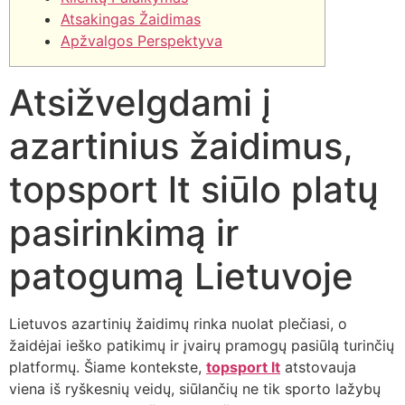
Atsakingas Žaidimas
Apžvalgos Perspektyva
Atsižvelgdami į
azartinius žaidimus,
topsport lt siūlo platų
pasirinkimą ir
patogumą Lietuvoje
Lietuvos azartinių žaidimų rinka nuolat plečiasi, o
žaidėjai ieško patikimų ir įvairų pramogų pasiūlą turinčių
platformų. Šiame kontekste,
topsport lt
atstovauja
viena iš ryškesnių veidų, siūlančių ne tik sporto lažybų