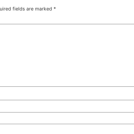
uired fields are marked
*