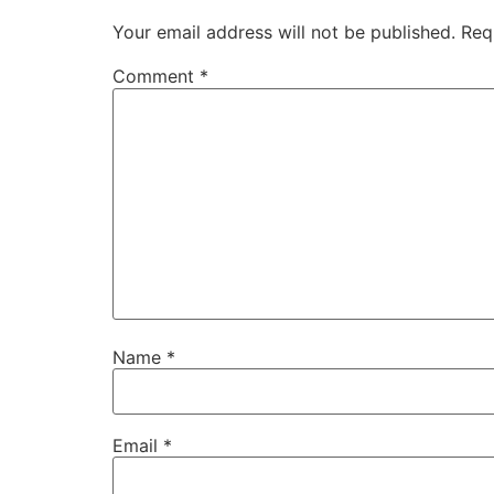
Your email address will not be published.
Req
Comment
*
Name
*
Email
*