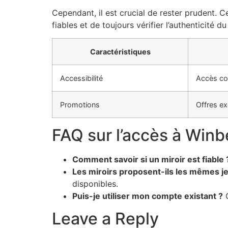
Cependant, il est crucial de rester prudent. C
fiables et de toujours vérifier l’authenticité d
Caractéristiques
Accessibilité
Accès con
Promotions
Offres ex
FAQ sur l’accès à Winbe
Comment savoir si un miroir est fiable 
Les miroirs proposent-ils les mêmes jeu
disponibles.
Puis-je utiliser mon compte existant ?
O
Leave a Reply